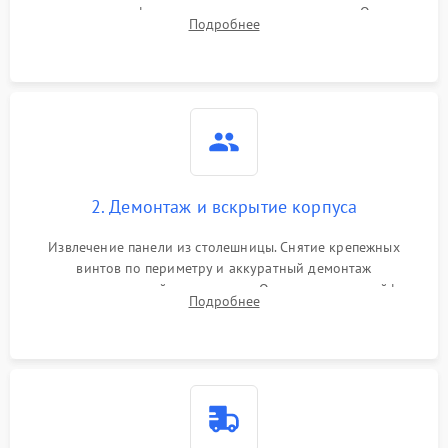
проверка конфорок на равномерность нагрева. Опрос
Подробнее
клиента о симптомах (не включается, не видит посуду,
щелкает).
2. Демонтаж и вскрытие корпуса
Извлечение панели из столешницы. Снятие крепежных
винтов по периметру и аккуратный демонтаж
стеклокерамической поверхности. Отсоединение шлейфов
Подробнее
сенсорного блока для доступа к силовым платам, катушкам
или ТЭНам.