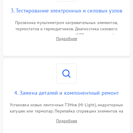
3. Тестирование электронных и силовых узлов
Прозвонка мультиметром нагревательных элементов,
термостатов и термодатчиков. Диагностика силового
модуля, реле, диодных мостов и IGBT-транзисторов (для
Подробнее
индукции). Проверка кранов и газ-контроля (для газовых
панелей).
4. Замена деталей и компонентный ремонт
Установка новых ленточных ТЭНов (Hi-Light), индукторных
катушек или термопар. Перепайка сгоревших элементов на
плате управления, восстановление токопроводящих
Подробнее
дорожек. Очистка контактов и замена поврежденной
проводки.