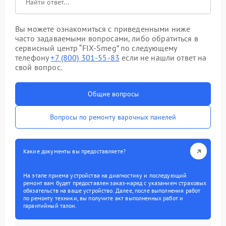
Вы можете ознакомиться с приведенными ниже
часто задаваемыми вопросами, либо обратиться в
сервисный центр “FIX-Smeg” по следующему
телефону
+7 (800) 301-55-83
если не нашли ответ на
свой вопрос.
Общие вопросы
Вопросы по ремонту варочных панелей
Какие документы вы предоставляете?
На этапе приема устройства на диагностику и последующий
ремонт вам будет предоставлен заказ-наряд с указанием страховых
обязательств на ваше устройство. Далее, после выполнения работ
по ремонту техники, вы получите акт выполненных работ и
гарантийный талон.