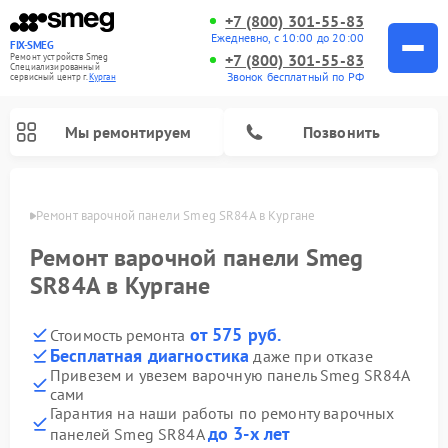
+7 (800) 301-55-83
Ежедневно, с 10:00 до 20:00
FIX-SMEG
+7 (800) 301-55-83
Ремонт устройств Smeg
Специализированный
Звонок бесплатный по РФ
cервисный центр г.
Курган
Мы ремонтируем
Позвонить
ргане
Ремонт варочной панели Smeg SR84A в Кургане
Ремонт варочной панели Smeg
SR84A в Кургане
от 575 руб.
Стоимость ремонта
Бесплатная диагностика
даже при отказе
Привезем и увезем варочную панель Smeg SR84A
сами
Ремонт микроволновых печей Smeg
Ремонт посудомоечных машин Smeg
Ремонт стиральных машин Smeg
Гарантия на наши работы по ремонту варочных
до 3-х лет
панелей Smeg SR84A