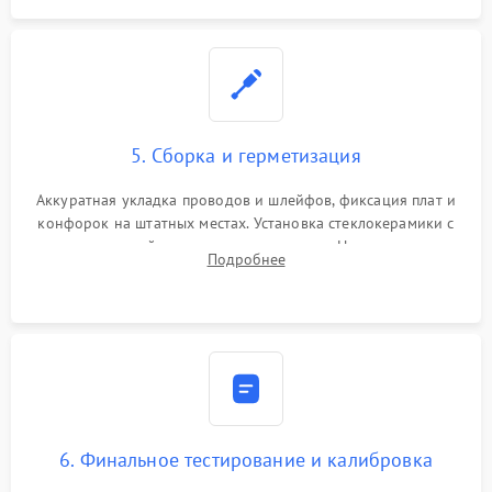
5. Сборка и герметизация
Аккуратная укладка проводов и шлейфов, фиксация плат и
конфорок на штатных местах. Установка стеклокерамики с
проверкой равномерности зазоров. Нанесение
Подробнее
термостойкого герметика или укладка уплотнительной
ленты по контуру.
6. Финальное тестирование и калибровка