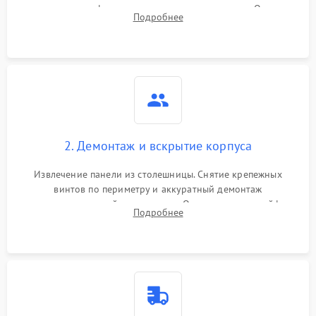
проверка конфорок на равномерность нагрева. Опрос
Подробнее
клиента о симптомах (не включается, не видит посуду,
щелкает).
2. Демонтаж и вскрытие корпуса
Извлечение панели из столешницы. Снятие крепежных
винтов по периметру и аккуратный демонтаж
стеклокерамической поверхности. Отсоединение шлейфов
Подробнее
сенсорного блока для доступа к силовым платам, катушкам
или ТЭНам.