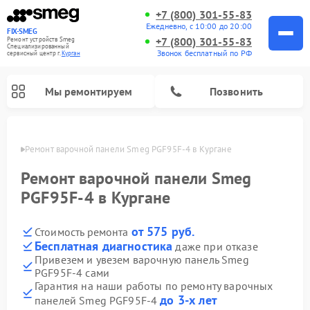
+7 (800) 301-55-83
Ежедневно, с 10:00 до 20:00
FIX-SMEG
+7 (800) 301-55-83
Ремонт устройств Smeg
Специализированный
Звонок бесплатный по РФ
cервисный центр г.
Курган
Мы ремонтируем
Позвонить
ргане
Ремонт варочной панели Smeg PGF95F-4 в Кургане
Ремонт варочной панели Smeg
PGF95F-4 в Кургане
от 575 руб.
Стоимость ремонта
Бесплатная диагностика
даже при отказе
Привезем и увезем варочную панель Smeg
PGF95F-4 сами
Ремонт микроволновых печей Smeg
Ремонт посудомоечных машин Smeg
Ремонт стиральных машин Smeg
Гарантия на наши работы по ремонту варочных
до 3-х лет
панелей Smeg PGF95F-4