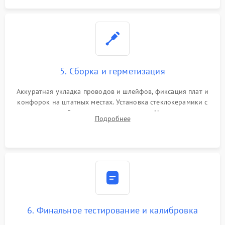
5. Сборка и герметизация
Аккуратная укладка проводов и шлейфов, фиксация плат и
конфорок на штатных местах. Установка стеклокерамики с
проверкой равномерности зазоров. Нанесение
Подробнее
термостойкого герметика или укладка уплотнительной
ленты по контуру.
6. Финальное тестирование и калибровка