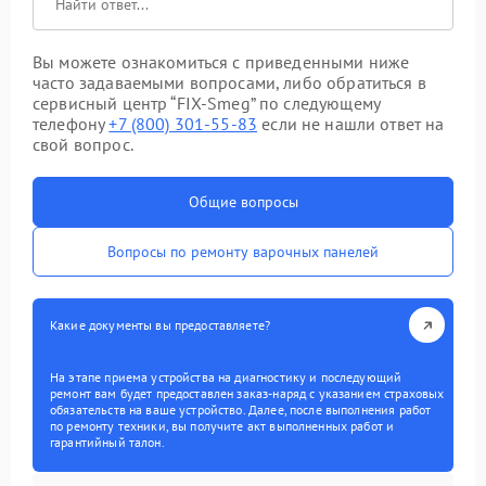
Вы можете ознакомиться с приведенными ниже
часто задаваемыми вопросами, либо обратиться в
сервисный центр “FIX-Smeg” по следующему
телефону
+7 (800) 301-55-83
если не нашли ответ на
свой вопрос.
Общие вопросы
Вопросы по ремонту варочных панелей
Какие документы вы предоставляете?
На этапе приема устройства на диагностику и последующий
ремонт вам будет предоставлен заказ-наряд с указанием страховых
обязательств на ваше устройство. Далее, после выполнения работ
по ремонту техники, вы получите акт выполненных работ и
гарантийный талон.