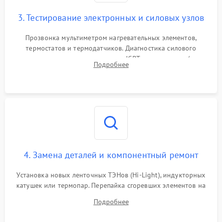
3. Тестирование электронных и силовых узлов
Прозвонка мультиметром нагревательных элементов,
термостатов и термодатчиков. Диагностика силового
модуля, реле, диодных мостов и IGBT-транзисторов (для
Подробнее
индукции). Проверка кранов и газ-контроля (для газовых
панелей).
4. Замена деталей и компонентный ремонт
Установка новых ленточных ТЭНов (Hi-Light), индукторных
катушек или термопар. Перепайка сгоревших элементов на
плате управления, восстановление токопроводящих
Подробнее
дорожек. Очистка контактов и замена поврежденной
проводки.