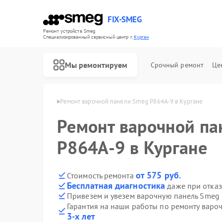
FIX-SMEG
Ремонт устройств Smeg
Специализированный cервисный центр г.
Курган
Мы ремонтируем
Срочный ремонт
Це
лей Smeg в Кургане
Ремонт варочной панели Smeg P864A-9 в Кургане
Ремонт варочной па
P864A-9 в Кургане
от 575 руб.
Стоимость ремонта
Бесплатная диагностика
даже при отказ
Привезем и увезем варочную панель Smeg
Гарантия на наши работы по ремонту вар
Ремонт посудомоечных машин Smeg
Ремонт микроволновых печей Smeg
Ремонт стиральных машин Smeg
Ремонт духовых шкафов Smeg
3-х лет