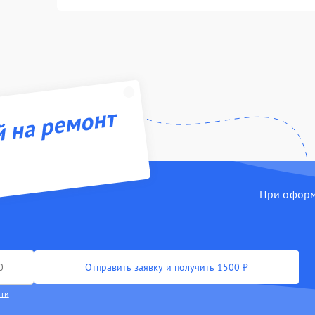
й на ремонт
При оформл
Отправить заявку и получить 1500 ₽
сти