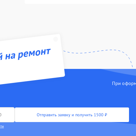
й на ремонт
При оформл
Отправить заявку и получить 1500 ₽
сти