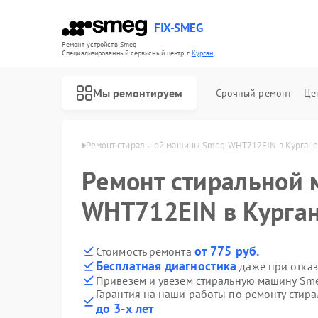
FIX-SMEG
Ремонт устройств Smeg
Специализированный cервисный центр г.
Курган
Мы ремонтируем
Срочный ремонт
Це
шин Smeg в Кургане
Ремонт стиральной машины Smeg WHT712EIN в Курган
Ремонт стиральной
WHT712EIN в Курга
от 775 руб.
Стоимость ремонта
Бесплатная диагностика
даже при отказ
Привезем и увезем стиральную машину S
Гарантия на наши работы по ремонту сти
Ремонт посудомоечных машин Smeg
Ремонт микроволновых печей Smeg
Ремонт варочных панелей Smeg
Ремонт духовых шкафов Smeg
до 3-х лет