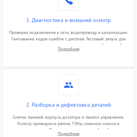
1. Диагностика и внешний осмотр
Проверка подключения к сети, водопроводу и канализации.
Считывание кодов ошибок с дисплея. Тестовый запуск для
выявления посторонних шумов, протечек или сбоев в работе
Подробнее
электронного модуля управления.
2. Разборка и дефектовка деталей
Снятие панелей корпуса, дозатора и панели управления.
Осмотр приводного ремня, ТЭНа, сливного насоса и
амортизаторов. Проверка подшипников барабана и
Подробнее
крестовины на износ, а манжеты люка на разрывы.