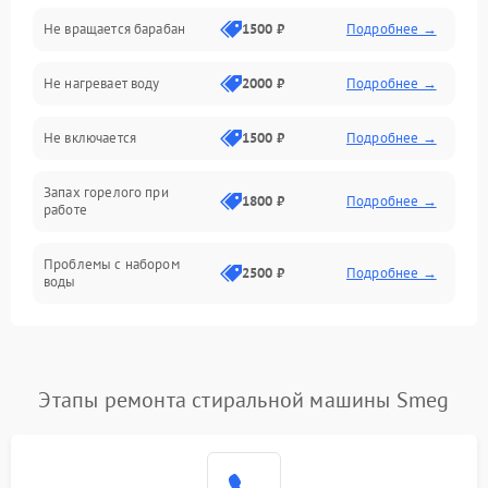
Не вращается барабан
1500 ₽
Подробнее →
Слив
Не нагревает воду
2000 ₽
Подробнее →
Программное обеспечение
Не включается
1500 ₽
Подробнее →
Запах горелого при
1800 ₽
Подробнее →
работе
Проблемы с набором
2500 ₽
Подробнее →
воды
Замена ТЭНа
2200 ₽
Подробнее →
Замена платы управления
2200 ₽
Подробнее →
Этапы ремонта стиральной машины Smeg