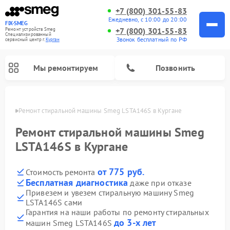
+7 (800) 301-55-83
Ежедневно, с 10:00 до 20:00
FIX-SMEG
+7 (800) 301-55-83
Ремонт устройств Smeg
Специализированный
Звонок бесплатный по РФ
cервисный центр г.
Курган
Мы ремонтируем
Позвонить
ргане
Ремонт стиральной машины Smeg LSTA146S в Кургане
Ремонт стиральной машины Smeg
LSTA146S в Кургане
от 775 руб.
Стоимость ремонта
Бесплатная диагностика
даже при отказе
Привезем и увезем стиральную машину Smeg
LSTA146S сами
Ремонт микроволновых печей Smeg
Ремонт посудомоечных машин Smeg
Ремонт варочных панелей Smeg
Гарантия на наши работы по ремонту стиральных
до 3-х лет
машин Smeg LSTA146S