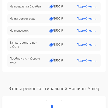
Не вращается барабан
1500 ₽
Подробнее →
Слив
Не нагревает воду
2000 ₽
Подробнее →
Программное обеспечение
Не включается
1500 ₽
Подробнее →
Запах горелого при
1800 ₽
Подробнее →
работе
Проблемы с набором
2500 ₽
Подробнее →
воды
Замена ТЭНа
2200 ₽
Подробнее →
Замена платы управления
2200 ₽
Подробнее →
Этапы ремонта стиральной машины Smeg