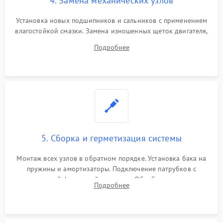
4. Замена механических узлов
Установка новых подшипников и сальников с применением
влагостойкой смазки. Замена изношенных щеток двигателя,
порванного ремня привода, неисправного сливного насоса
Подробнее
или поврежденной резиновой манжеты.
5. Сборка и герметизация системы
Монтаж всех узлов в обратном порядке. Установка бака на
пружины и амортизаторы. Подключение патрубков с
надежной фиксацией хомутами. Обработка стыков
Подробнее
герметиком для предотвращения возможных протечек воды.