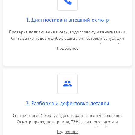
1. Диагностика и внешний осмотр
Проверка подключения к сети, водопроводу и канализации.
Считывание кодов ошибок с дисплея. Тестовый запуск для
выявления посторонних шумов, протечек или сбоев в работе
Подробнее
электронного модуля управления.
2. Разборка и дефектовка деталей
Снятие панелей корпуса, дозатора и панели управления.
Осмотр приводного ремня, ТЭНа, сливного насоса и
амортизаторов. Проверка подшипников барабана и
Подробнее
крестовины на износ, а манжеты люка на разрывы.