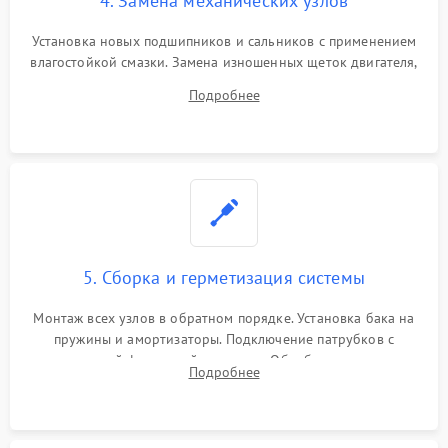
4. Замена механических узлов
Установка новых подшипников и сальников с применением
влагостойкой смазки. Замена изношенных щеток двигателя,
порванного ремня привода, неисправного сливного насоса
Подробнее
или поврежденной резиновой манжеты.
5. Сборка и герметизация системы
Монтаж всех узлов в обратном порядке. Установка бака на
пружины и амортизаторы. Подключение патрубков с
надежной фиксацией хомутами. Обработка стыков
Подробнее
герметиком для предотвращения возможных протечек воды.