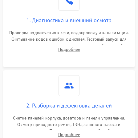
1. Диагностика и внешний осмотр
Проверка подключения к сети, водопроводу и канализации.
Считывание кодов ошибок с дисплея. Тестовый запуск для
выявления посторонних шумов, протечек или сбоев в работе
Подробнее
электронного модуля управления.
2. Разборка и дефектовка деталей
Снятие панелей корпуса, дозатора и панели управления.
Осмотр приводного ремня, ТЭНа, сливного насоса и
амортизаторов. Проверка подшипников барабана и
Подробнее
крестовины на износ, а манжеты люка на разрывы.