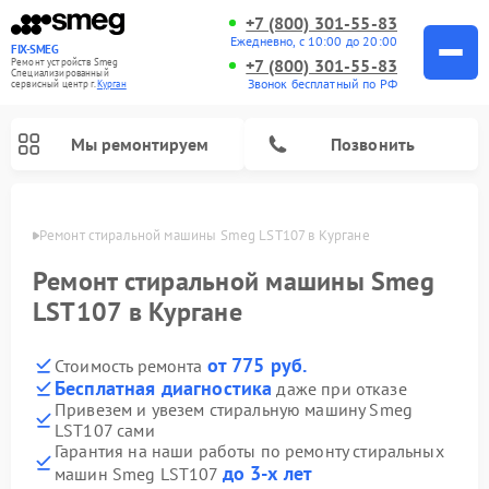
+7 (800) 301-55-83
Ежедневно, с 10:00 до 20:00
FIX-SMEG
+7 (800) 301-55-83
Ремонт устройств Smeg
Специализированный
Звонок бесплатный по РФ
cервисный центр г.
Курган
Мы ремонтируем
Позвонить
ргане
Ремонт стиральной машины Smeg LST107 в Кургане
Ремонт стиральной машины Smeg
LST107 в Кургане
от 775 руб.
Стоимость ремонта
Бесплатная диагностика
даже при отказе
Привезем и увезем стиральную машину Smeg
LST107 сами
Ремонт микроволновых печей Smeg
Ремонт посудомоечных машин Smeg
Ремонт варочных панелей Smeg
Гарантия на наши работы по ремонту стиральных
до 3-х лет
машин Smeg LST107