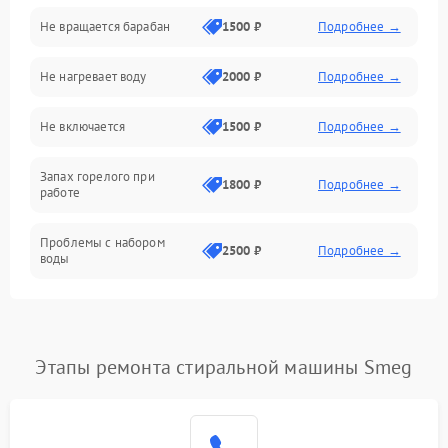
Не вращается барабан
1500 ₽
Подробнее →
Слив
Не нагревает воду
2000 ₽
Подробнее →
Программное обеспечение
Не включается
1500 ₽
Подробнее →
Запах горелого при
1800 ₽
Подробнее →
работе
Проблемы с набором
2500 ₽
Подробнее →
воды
Замена ТЭНа
2200 ₽
Подробнее →
Замена платы управления
2200 ₽
Подробнее →
Этапы ремонта стиральной машины Smeg