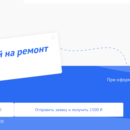
й на ремонт
При оформл
Отправить заявку и получить 1500 ₽
сти