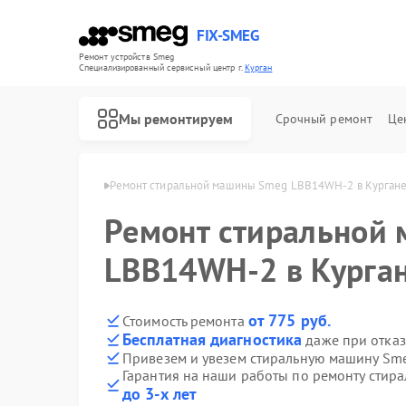
FIX-SMEG
Ремонт устройств Smeg
Специализированный cервисный центр г.
Курган
Мы ремонтируем
Срочный ремонт
Це
шин Smeg в Кургане
Ремонт стиральной машины Smeg LBB14WH-2 в Курган
Ремонт стиральной
LBB14WH-2 в Курга
от 775 руб.
Стоимость ремонта
Бесплатная диагностика
даже при отказ
Привезем и увезем стиральную машину Sm
Гарантия на наши работы по ремонту сти
Ремонт посудомоечных машин Smeg
Ремонт микроволновых печей Smeg
Ремонт варочных панелей Smeg
Ремонт духовых шкафов Smeg
до 3-х лет