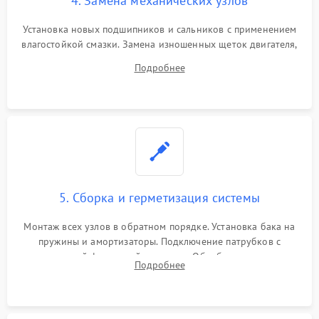
4. Замена механических узлов
Установка новых подшипников и сальников с применением
влагостойкой смазки. Замена изношенных щеток двигателя,
порванного ремня привода, неисправного сливного насоса
Подробнее
или поврежденной резиновой манжеты.
5. Сборка и герметизация системы
Монтаж всех узлов в обратном порядке. Установка бака на
пружины и амортизаторы. Подключение патрубков с
надежной фиксацией хомутами. Обработка стыков
Подробнее
герметиком для предотвращения возможных протечек воды.