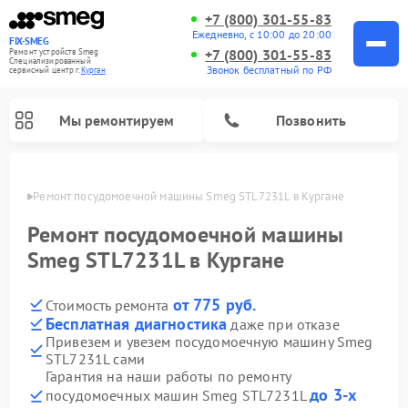
+7 (800) 301-55-83
Ежедневно, с 10:00 до 20:00
FIX-SMEG
+7 (800) 301-55-83
Ремонт устройств Smeg
Специализированный
Звонок бесплатный по РФ
cервисный центр г.
Курган
Мы ремонтируем
Позвонить
ргане
Ремонт посудомоечной машины Smeg STL7231L в Кургане
Ремонт посудомоечной машины
Smeg STL7231L в Кургане
от 775 руб.
Стоимость ремонта
Бесплатная диагностика
даже при отказе
Привезем и увезем посудомоечную машину Smeg
STL7231L сами
Ремонт стиральных машин Smeg
Ремонт микроволновых печей Smeg
Ремонт варочных панелей Smeg
Гарантия на наши работы по ремонту
до 3-х
посудомоечных машин Smeg STL7231L