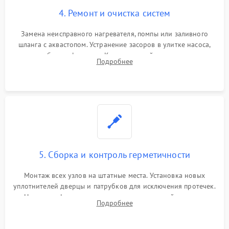
4. Ремонт и очистка систем
Замена неисправного нагревателя, помпы или заливного
шланга с аквастопом. Устранение засоров в улитке насоса,
патрубках и фильтрах. Компонентный ремонт платы
Подробнее
управления, восстановление поврежденной проводки.
5. Сборка и контроль герметичности
Монтаж всех узлов на штатные места. Установка новых
уплотнителей дверцы и патрубков для исключения протечек.
Надежная фиксация хомутов гидравлической системы,
Подробнее
сборка корпуса и установка датчика поплавка.