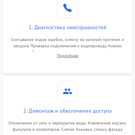
Не работает сушилка
2100 ₽
Подробнее →
Сбои в работе таймера
1700 ₽
Подробнее →
1. Диагностика неисправностей
Проблемы с
2100 ₽
Подробнее →
циркуляционным насосом
Считывание кодов ошибок, осмотр на наличие протечек и
засоров. Проверка подключения к водопроводу. Анализ
жалоб на отсутствие слива, нагрева, вращения
Подробнее
разбрызгивателей или срабатывание системы защиты
аквастоп.
2. Демонтаж и обеспечение доступа
Отключение от сети и перекрытие воды. Извлечение корзин,
фильтров и импеллеров. Снятие боковых стенок, фасада