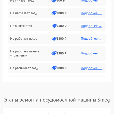
Не сливает воду
500 ₽
Подробнее →
Электропитание
Не нагревает воду
2000 ₽
Подробнее →
Датчики
Не включается
2500 ₽
Подробнее →
Нагрев
Не работает насос
1800 ₽
Подробнее →
Вода
Не работает панель
Гигиена
2500 ₽
Подробнее →
управления
Программное обеспечение
Не распыляет воду
2000 ₽
Подробнее →
Не запускается цикл
1800 ₽
Подробнее →
стирки
Проблемы с набором
Этапы ремонта посудомоечной машины Smeg
1800 ₽
Подробнее →
воды