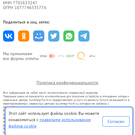
ИНН 7702633247
ОГРН 1077746335776
Поделиться в соц. сетях:
Мы принимаем
все формы оплаты
Политика конфиденциальности
Вся информация на сайте носит исключительно справочный характер.
Товарные знаки используются исключительно для описания устройств, в отношении которых
сервисные центры kur.smeg-fixim.ru предоставляют услуги по ремонту. Услуги оказываются в
неавторизованных сервисных центрах kur.smeg-fixim.ru, которые не связаны с
правообладателями товарных знаков или их официальными представителями.
Ремонт осуществляется для устройств, уже введенных в гражданский оборот в соответствии
Этот сайт использует файлы cookie. Вы можете
со статьей 1487 ГК РФ.
Использование товарных знаков не преследует цели индивидуализации услуг или введения
ознакомиться с
правилами использования
Согласен
потребителей в заблуждение, а служит для информирования о предоставляемых услугах по
файлов cookie
ремонту техники указанных брендов.
Представленная на сайте информация не является публичной офертой, определяемой
положениями Статьи 437(2) Гражданского кодекса РФ