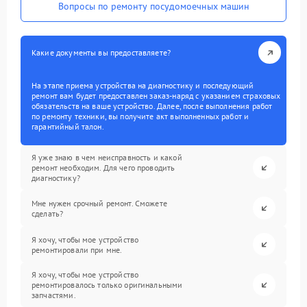
Вопросы по ремонту посудомоечных машин
Какие документы вы предоставляете?
На этапе приема устройства на диагностику и последующий
ремонт вам будет предоставлен заказ-наряд с указанием страховых
обязательств на ваше устройство. Далее, после выполнения работ
по ремонту техники, вы получите акт выполненных работ и
гарантийный талон.
Я уже знаю в чем неисправность и какой
ремонт необходим. Для чего проводить
диагностику?
Мне нужен срочный ремонт. Сможете
сделать?
Я хочу, чтобы мое устройство
ремонтировали при мне.
Я хочу, чтобы мое устройство
ремонтировалось только оригинальными
запчастями.