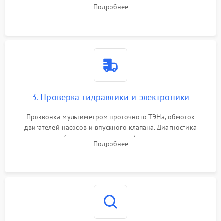
дверцы или нижнего поддона для прямого доступа к
Подробнее
циркуляционному насосу, ТЭНу и сливной помпе.
3. Проверка гидравлики и электроники
Прозвонка мультиметром проточного ТЭНа, обмоток
двигателей насосов и впускного клапана. Диагностика
прессостата (датчика уровня воды), датчика мутности,
Подробнее
концевика дверцы и электронного модуля управления.