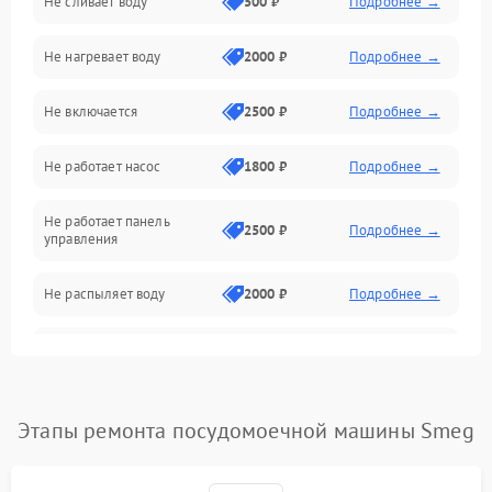
Не сливает воду
500 ₽
Подробнее →
Электропитание
Не нагревает воду
2000 ₽
Подробнее →
Датчики
Не включается
2500 ₽
Подробнее →
Нагрев
Не работает насос
1800 ₽
Подробнее →
Вода
Не работает панель
Гигиена
2500 ₽
Подробнее →
управления
Программное обеспечение
Не распыляет воду
2000 ₽
Подробнее →
Не запускается цикл
1800 ₽
Подробнее →
стирки
Проблемы с набором
Этапы ремонта посудомоечной машины Smeg
1800 ₽
Подробнее →
воды