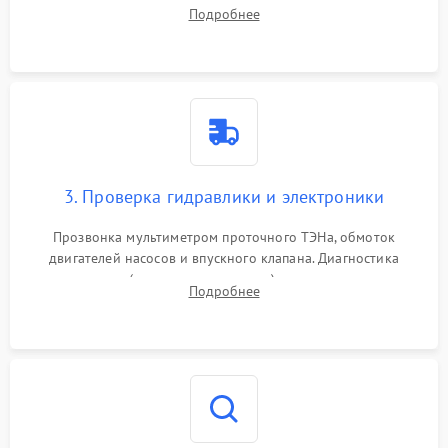
дверцы или нижнего поддона для прямого доступа к
Подробнее
циркуляционному насосу, ТЭНу и сливной помпе.
3. Проверка гидравлики и электроники
Прозвонка мультиметром проточного ТЭНа, обмоток
двигателей насосов и впускного клапана. Диагностика
прессостата (датчика уровня воды), датчика мутности,
Подробнее
концевика дверцы и электронного модуля управления.