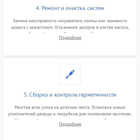
4. Ремонт и очистка систем
Замена неисправного нагревателя, помпы или заливного
шланга с аквастопом. Устранение засоров в улитке насоса,
патрубках и фильтрах. Компонентный ремонт платы
Подробнее
управления, восстановление поврежденной проводки.
5. Сборка и контроль герметичности
Монтаж всех узлов на штатные места. Установка новых
уплотнителей дверцы и патрубков для исключения протечек.
Надежная фиксация хомутов гидравлической системы,
Подробнее
сборка корпуса и установка датчика поплавка.