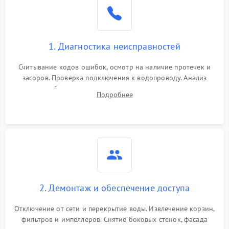
Не работает сушилка
2100 ₽
Подробнее →
Сбои в работе таймера
1700 ₽
Подробнее →
1. Диагностика неисправностей
Проблемы с
2100 ₽
Подробнее →
циркуляционным насосом
Считывание кодов ошибок, осмотр на наличие протечек и
засоров. Проверка подключения к водопроводу. Анализ
жалоб на отсутствие слива, нагрева, вращения
Подробнее
разбрызгивателей или срабатывание системы защиты
аквастоп.
2. Демонтаж и обеспечение доступа
Отключение от сети и перекрытие воды. Извлечение корзин,
фильтров и импеллеров. Снятие боковых стенок, фасада