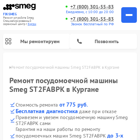
+7 (800) 301-55-83
Ежедневно, с 10:00 до 20:00
FIX-SMEG
+7 (800) 301-55-83
Ремонт устройств Smeg
Специализированный
Звонок бесплатный по РФ
cервисный центр г.
Курган
Мы ремонтируем
Позвонить
ргане
Ремонт посудомоечной машины Smeg ST2FABPK в Кургане
Ремонт посудомоечной машины
Smeg ST2FABPK в Кургане
от 775 руб.
Стоимость ремонта
Бесплатная диагностика
даже при отказе
Привезем и увезем посудомоечную машину Smeg
ST2FABPK сами
Ремонт стиральных машин Smeg
Ремонт микроволновых печей Smeg
Ремонт варочных панелей Smeg
Гарантия на наши работы по ремонту
до 3-х
посудомоечных машин Smeg ST2FABPK