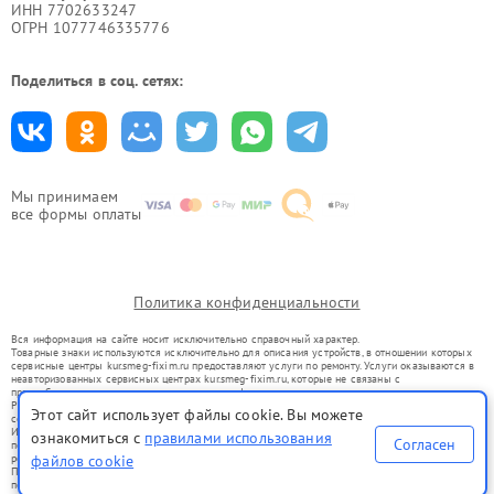
ИНН 7702633247
ОГРН 1077746335776
Поделиться в соц. сетях:
Мы принимаем
все формы оплаты
Политика конфиденциальности
Вся информация на сайте носит исключительно справочный характер.
Товарные знаки используются исключительно для описания устройств, в отношении которых
сервисные центры kur.smeg-fixim.ru предоставляют услуги по ремонту. Услуги оказываются в
неавторизованных сервисных центрах kur.smeg-fixim.ru, которые не связаны с
правообладателями товарных знаков или их официальными представителями.
Ремонт осуществляется для устройств, уже введенных в гражданский оборот в соответствии
Этот сайт использует файлы cookie. Вы можете
со статьей 1487 ГК РФ.
Использование товарных знаков не преследует цели индивидуализации услуг или введения
ознакомиться с
правилами использования
Согласен
потребителей в заблуждение, а служит для информирования о предоставляемых услугах по
файлов cookie
ремонту техники указанных брендов.
Представленная на сайте информация не является публичной офертой, определяемой
положениями Статьи 437(2) Гражданского кодекса РФ