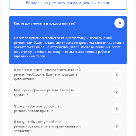
Вопросы по ремонту посудомоечных машин
Какие документы вы предоставляете?
На этапе приема устройства на диагностику и последующий
ремонт вам будет предоставлен заказ-наряд с указанием страховых
обязательств на ваше устройство. Далее, после выполнения работ
по ремонту техники, вы получите акт выполненных работ и
гарантийный талон.
Я уже знаю в чем неисправность и какой
ремонт необходим. Для чего проводить
диагностику?
Мне нужен срочный ремонт. Сможете
сделать?
Я хочу, чтобы мое устройство
ремонтировали при мне.
Я хочу, чтобы мое устройство
ремонтировалось только оригинальными
запчастями.