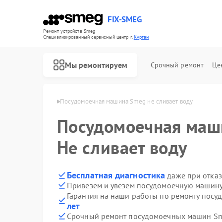
FIX-SMEG
Ремонт устройств Smeg
Специализированный cервисный центр г.
Курган
Мы ремонтируем
Срочный ремонт
Це
шин Smeg в Кургане
Посудомоечная машина Smeg не сливает воду
Посудомоечная ма
Не сливает воду
Бесплатная диагностика
даже при отказ
Привезем и увезем посудомоечную машину
Гарантия на наши работы по ремонту по
лет
Ремонт микроволновых печей Smeg
Ремонт стиральных машин Smeg
Ремонт варочных панелей Smeg
Ремонт духовых шкафов Smeg
Срочный ремонт посудомоечных машин Sme