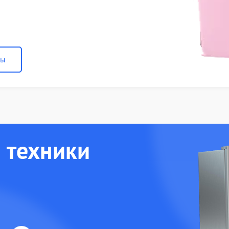
ны
 техники