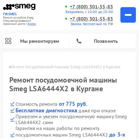
+7 (800) 301-55-83
Ежедневно, с 10:00 до 20:00
FIX-SMEG
+7 (800) 301-55-83
Ремонт устройств Smeg
Специализированный
Звонок бесплатный по РФ
cервисный центр г.
Курган
Мы ремонтируем
Позвонить
ргане
Ремонт посудомоечной машины Smeg LSA6444X2 в Кургане
Ремонт посудомоечной машины
Smeg LSA6444X2 в Кургане
от 775 руб.
Стоимость ремонта
Бесплатная диагностика
даже при отказе
Привезем и увезем посудомоечную машину Smeg
LSA6444X2 сами
Ремонт стиральных машин Smeg
Ремонт микроволновых печей Smeg
Ремонт варочных панелей Smeg
Гарантия на наши работы по ремонту
до 3-х
посудомоечных машин Smeg LSA6444X2