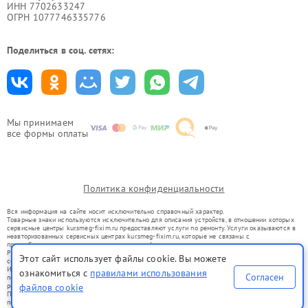
ИНН 7702633247
ОГРН 1077746335776
Поделиться в соц. сетях:
Мы принимаем
все формы оплаты
Политика конфиденциальности
Вся информация на сайте носит исключительно справочный характер.
Товарные знаки используются исключительно для описания устройств, в отношении которых
сервисные центры kur.smeg-fixim.ru предоставляют услуги по ремонту. Услуги оказываются в
неавторизованных сервисных центрах kur.smeg-fixim.ru, которые не связаны с
правообладателями товарных знаков или их официальными представителями.
Ремонт осуществляется для устройств, уже введенных в гражданский оборот в соответствии
Этот сайт использует файлы cookie. Вы можете
со статьей 1487 ГК РФ.
Использование товарных знаков не преследует цели индивидуализации услуг или введения
ознакомиться с
правилами использования
Согласен
потребителей в заблуждение, а служит для информирования о предоставляемых услугах по
файлов cookie
ремонту техники указанных брендов.
Представленная на сайте информация не является публичной офертой, определяемой
положениями Статьи 437(2) Гражданского кодекса РФ