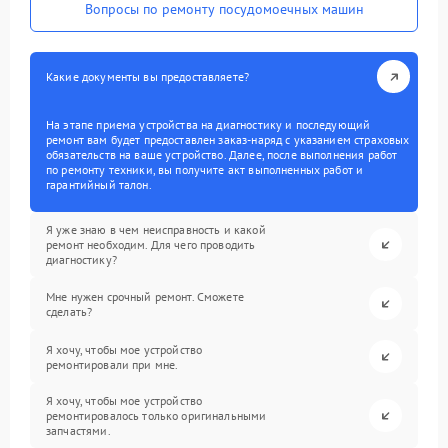
Вопросы по ремонту посудомоечных машин
Какие документы вы предоставляете?
На этапе приема устройства на диагностику и последующий
ремонт вам будет предоставлен заказ-наряд с указанием страховых
обязательств на ваше устройство. Далее, после выполнения работ
по ремонту техники, вы получите акт выполненных работ и
гарантийный талон.
Я уже знаю в чем неисправность и какой
ремонт необходим. Для чего проводить
диагностику?
Мне нужен срочный ремонт. Сможете
сделать?
Я хочу, чтобы мое устройство
ремонтировали при мне.
Я хочу, чтобы мое устройство
ремонтировалось только оригинальными
запчастями.