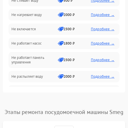
Не сливает воду
500 ₽
Подробнее →
Электропитание
Не нагревает воду
2000 ₽
Подробнее →
Датчики
Не включается
2500 ₽
Подробнее →
Нагрев
Не работает насос
1800 ₽
Подробнее →
Вода
Не работает панель
Гигиена
2500 ₽
Подробнее →
управления
Программное обеспечение
Не распыляет воду
2000 ₽
Подробнее →
Не запускается цикл
1800 ₽
Подробнее →
стирки
Проблемы с набором
Этапы ремонта посудомоечной машины Smeg
1800 ₽
Подробнее →
воды