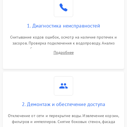
Не работает сушилка
2100 ₽
Подробнее →
Сбои в работе таймера
1700 ₽
Подробнее →
1. Диагностика неисправностей
Проблемы с
2100 ₽
Подробнее →
циркуляционным насосом
Считывание кодов ошибок, осмотр на наличие протечек и
засоров. Проверка подключения к водопроводу. Анализ
жалоб на отсутствие слива, нагрева, вращения
Подробнее
разбрызгивателей или срабатывание системы защиты
аквастоп.
2. Демонтаж и обеспечение доступа
Отключение от сети и перекрытие воды. Извлечение корзин,
фильтров и импеллеров. Снятие боковых стенок, фасада