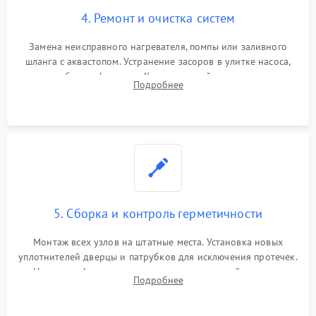
4. Ремонт и очистка систем
Замена неисправного нагревателя, помпы или заливного
шланга с аквастопом. Устранение засоров в улитке насоса,
патрубках и фильтрах. Компонентный ремонт платы
Подробнее
управления, восстановление поврежденной проводки.
5. Сборка и контроль герметичности
Монтаж всех узлов на штатные места. Установка новых
уплотнителей дверцы и патрубков для исключения протечек.
Надежная фиксация хомутов гидравлической системы,
Подробнее
сборка корпуса и установка датчика поплавка.