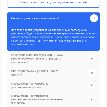
Вопросы по ремонту посудомоечных машин
Какие документы вы предоставляете?
На этапе приема устройства на диагностику и последующий
ремонт вам будет предоставлен заказ-наряд с указанием страховых
обязательств на ваше устройство. Далее, после выполнения работ
по ремонту техники, вы получите акт выполненных работ и
гарантийный талон.
Я уже знаю в чем неисправность и какой
ремонт необходим. Для чего проводить
диагностику?
Мне нужен срочный ремонт. Сможете
сделать?
Я хочу, чтобы мое устройство
ремонтировали при мне.
Я хочу, чтобы мое устройство
ремонтировалось только оригинальными
запчастями.