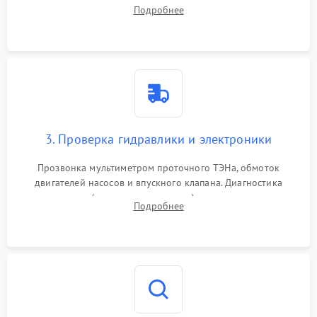
дверцы или нижнего поддона для прямого доступа к
Подробнее
циркуляционному насосу, ТЭНу и сливной помпе.
3. Проверка гидравлики и электроники
Прозвонка мультиметром проточного ТЭНа, обмоток
двигателей насосов и впускного клапана. Диагностика
прессостата (датчика уровня воды), датчика мутности,
Подробнее
концевика дверцы и электронного модуля управления.