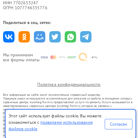
ИНН 7702633247
ОГРН 1077746335776
Поделиться в соц. сетях:
Мы принимаем
все формы оплаты
Политика конфиденциальности
Вся информация на сайте носит исключительно справочный характер.
Товарные знаки используются исключительно для описания устройств, в отношении которых
сервисные центры kur.smeg-fixim.ru предоставляют услуги по ремонту. Услуги оказываются в
неавторизованных сервисных центрах kur.smeg-fixim.ru, которые не связаны с
правообладателями товарных знаков или их официальными представителями.
Ремонт осуществляется для устройств, уже введенных в гражданский оборот в соответствии
Этот сайт использует файлы cookie. Вы можете
со статьей 1487 ГК РФ.
Использование товарных знаков не преследует цели индивидуализации услуг или введения
ознакомиться с
правилами использования
Согласен
потребителей в заблуждение, а служит для информирования о предоставляемых услугах по
файлов cookie
ремонту техники указанных брендов.
Представленная на сайте информация не является публичной офертой, определяемой
положениями Статьи 437(2) Гражданского кодекса РФ