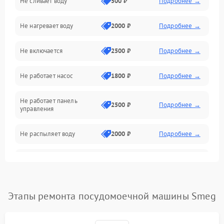
Не сливает воду
500 ₽
Подробнее →
Электропитание
Не нагревает воду
2000 ₽
Подробнее →
Датчики
Не включается
2500 ₽
Подробнее →
Нагрев
Не работает насос
1800 ₽
Подробнее →
Вода
Не работает панель
Гигиена
2500 ₽
Подробнее →
управления
Программное обеспечение
Не распыляет воду
2000 ₽
Подробнее →
Не запускается цикл
1800 ₽
Подробнее →
стирки
Проблемы с набором
Этапы ремонта посудомоечной машины Smeg
1800 ₽
Подробнее →
воды