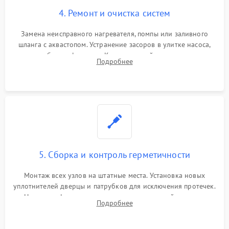
4. Ремонт и очистка систем
Замена неисправного нагревателя, помпы или заливного
шланга с аквастопом. Устранение засоров в улитке насоса,
патрубках и фильтрах. Компонентный ремонт платы
Подробнее
управления, восстановление поврежденной проводки.
5. Сборка и контроль герметичности
Монтаж всех узлов на штатные места. Установка новых
уплотнителей дверцы и патрубков для исключения протечек.
Надежная фиксация хомутов гидравлической системы,
Подробнее
сборка корпуса и установка датчика поплавка.