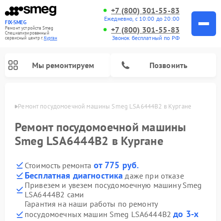
+7 (800) 301-55-83
Ежедневно, с 10:00 до 20:00
FIX-SMEG
+7 (800) 301-55-83
Ремонт устройств Smeg
Специализированный
Звонок бесплатный по РФ
cервисный центр г.
Курган
Мы ремонтируем
Позвонить
ргане
Ремонт посудомоечной машины Smeg LSA6444B2 в Кургане
Ремонт посудомоечной машины
Smeg LSA6444B2 в Кургане
от 775 руб.
Стоимость ремонта
Бесплатная диагностика
даже при отказе
Привезем и увезем посудомоечную машину Smeg
LSA6444B2 сами
Ремонт стиральных машин Smeg
Ремонт микроволновых печей Smeg
Ремонт варочных панелей Smeg
Гарантия на наши работы по ремонту
до 3-х
посудомоечных машин Smeg LSA6444B2