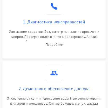
Не работает сушилка
2100 ₽
Подробнее →
Сбои в работе таймера
1700 ₽
Подробнее →
1. Диагностика неисправностей
Проблемы с
2100 ₽
Подробнее →
циркуляционным насосом
Считывание кодов ошибок, осмотр на наличие протечек и
засоров. Проверка подключения к водопроводу. Анализ
жалоб на отсутствие слива, нагрева, вращения
Подробнее
разбрызгивателей или срабатывание системы защиты
аквастоп.
2. Демонтаж и обеспечение доступа
Отключение от сети и перекрытие воды. Извлечение корзин,
фильтров и импеллеров. Снятие боковых стенок, фасада