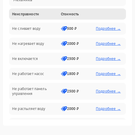
Неисправности
Стоимость
Управление
Не сливает воду
500 ₽
Подробнее →
Электропитание
Не нагревает воду
2000 ₽
Подробнее →
Датчики
Не включается
2500 ₽
Подробнее →
Нагрев
Не работает насос
1800 ₽
Подробнее →
Вода
Не работает панель
Гигиена
2500 ₽
Подробнее →
управления
Программное обеспечение
Не распыляет воду
2000 ₽
Подробнее →
Не запускается цикл
1800 ₽
Подробнее →
стирки