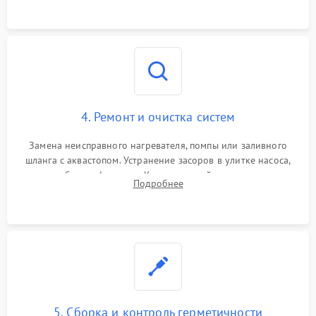
4. Ремонт и очистка систем
Замена неисправного нагревателя, помпы или заливного
шланга с аквастопом. Устранение засоров в улитке насоса,
патрубках и фильтрах. Компонентный ремонт платы
Подробнее
управления, восстановление поврежденной проводки.
5. Сборка и контроль герметичности