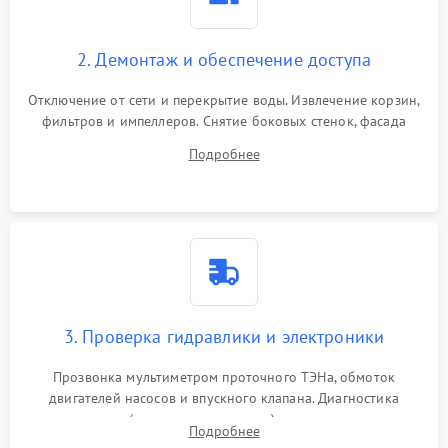
2. Демонтаж и обеспечение доступа
Отключение от сети и перекрытие воды. Извлечение корзин,
фильтров и импеллеров. Снятие боковых стенок, фасада
дверцы или нижнего поддона для прямого доступа к
Подробнее
циркуляционному насосу, ТЭНу и сливной помпе.
3. Проверка гидравлики и электроники
Прозвонка мультиметром проточного ТЭНа, обмоток
двигателей насосов и впускного клапана. Диагностика
прессостата (датчика уровня воды), датчика мутности,
Подробнее
концевика дверцы и электронного модуля управления.