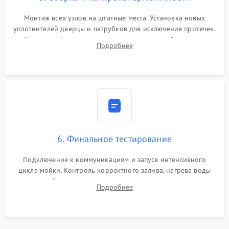
Монтаж всех узлов на штатные места. Установка новых
уплотнителей дверцы и патрубков для исключения протечек.
Надежная фиксация хомутов гидравлической системы,
Подробнее
сборка корпуса и установка датчика поплавка.
6. Финальное тестирование
Подключение к коммуникациям и запуск интенсивного
цикла мойки. Контроль корректного залива, нагрева воды
до нужной температуры, отсутствия посторонних шумов,
Подробнее
штатного слива и абсолютной сухости в поддоне.