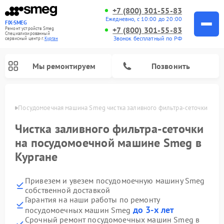
+7 (800) 301-55-83
Ежедневно, с 10:00 до 20:00
FIX-SMEG
+7 (800) 301-55-83
Ремонт устройств Smeg
Специализированный
Звонок бесплатный по РФ
cервисный центр г.
Курган
Мы ремонтируем
Позвонить
ргане
Посудомоечная машина Smeg чистка заливного фильтра-сеточки
Чистка заливного фильтра-сеточки
на посудомоечной машине Smeg в
Кургане
Привезем и увезем посудомоечную машину Smeg
собственной доставкой
Гарантия на наши работы по ремонту
Ремонт стиральных машин Smeg
Ремонт микроволновых печей Smeg
Ремонт варочных панелей Smeg
до 3-х лет
посудомоечных машин Smeg
Срочный ремонт посудомоечных машин Smeg в