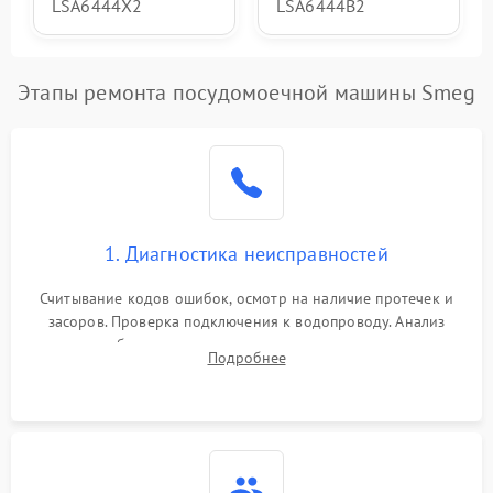
LSA6444X2
LSA6444B2
Этапы ремонта посудомоечной машины Smeg
1. Диагностика неисправностей
Считывание кодов ошибок, осмотр на наличие протечек и
засоров. Проверка подключения к водопроводу. Анализ
жалоб на отсутствие слива, нагрева, вращения
Подробнее
разбрызгивателей или срабатывание системы защиты
аквастоп.