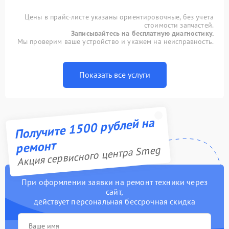
Цены в прайс-листе указаны ориентировочные, без учета
стоимости запчастей.
Записывайтесь на бесплатную диагностику.
Мы проверим ваше устройство и укажем на неисправность.
Показать все услуги
Получите 1500 рублей на
ремонт
Акция сервисного центра Smeg
При оформлении заявки на ремонт техники через
сайт,
действует персональная бессрочная скидка