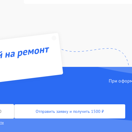
й на ремонт
При оформл
Отправить заявку и получить 1500 ₽
сти