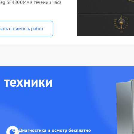
eg SF4800MA в течении часа
нать стоимость работ
 техники
Диагностика и осмотр бесплатно