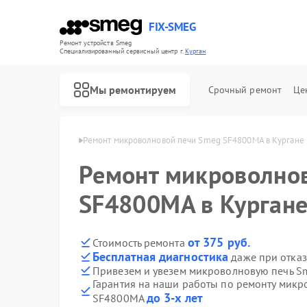
FIX-SMEG
Ремонт устройств Smeg
Специализированный cервисный центр г.
Курган
Мы ремонтируем
Срочный ремонт
Це
чей Smeg в Кургане
Ремонт микроволновой печи Smeg SF4800MA в Кургане
Ремонт микроволно
SF4800MA в Курган
от 375 руб.
Стоимость ремонта
Бесплатная диагностика
даже при отказ
Привезем и увезем микроволновую печь 
Гарантия на наши работы по ремонту мик
Ремонт посудомоечных машин Smeg
Ремонт стиральных машин Smeg
Ремонт варочных панелей Smeg
Ремонт духовых шкафов Smeg
до 3-х лет
SF4800MA