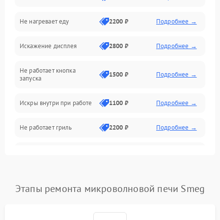
Не нагревает еду
2200 ₽
Подробнее →
Механические повреждения
Искажение дисплея
2800 ₽
Подробнее →
Питание и запуск
Не работает кнопка
Нагрев и приготовление
1500 ₽
Подробнее →
запуска
Программное обеспечение
Искры внутри при работе
1100 ₽
Подробнее →
Не работает гриль
2200 ₽
Подробнее →
Перегрев или отключение
2400 ₽
Подробнее →
во время работы
Появление запаха гари
2400 ₽
Подробнее →
Этапы ремонта микроволновой печи Smeg
Проблемы с вентилятором
2000 ₽
Подробнее →