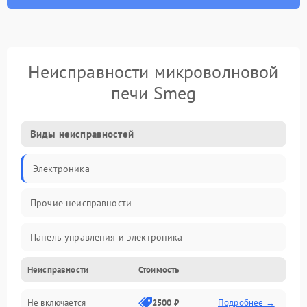
Неисправности микроволновой
печи Smeg
Виды неисправностей
Электроника
Прочие неисправности
Панель управления и электроника
Неисправности
Стоимость
Дверца и корпус
Не включается
2500 ₽
Подробнее →
Механика и внутренние элементы