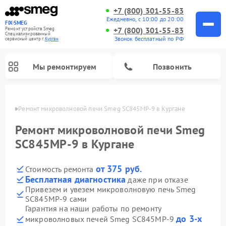
+7 (800) 301-55-83
Ежедневно, с 10:00 до 20:00
FIX-SMEG
+7 (800) 301-55-83
Ремонт устройств Smeg
Специализированный
Звонок бесплатный по РФ
cервисный центр г.
Курган
Мы ремонтируем
Позвонить
ргане
Ремонт микроволновой печи Smeg SC845MP-9 в Кургане
Ремонт микроволновой печи Smeg
SC845MP-9 в Кургане
от 375 руб.
Стоимость ремонта
Бесплатная диагностика
даже при отказе
Привезем и увезем микроволновую печь Smeg
SC845MP-9 сами
Ремонт стиральных машин Smeg
Ремонт посудомоечных машин Smeg
Ремонт варочных панелей Smeg
Гарантия на наши работы по ремонту
до 3-х
микроволновых печей Smeg SC845MP-9