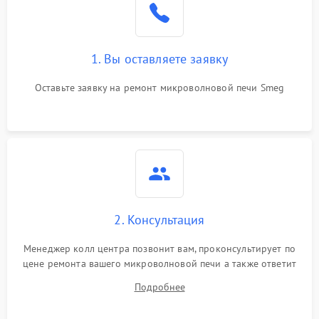
Поломка системы
2200 ₽
Подробнее →
охлаждения
1. Вы оставляете заявку
Не работают сенсорные
2400 ₽
Подробнее →
кнопки
Оставьте заявку на ремонт микроволновой печи Smeg
Не горит подсветка
2000 ₽
Подробнее →
Сломался трансформатор
1000 ₽
Подробнее →
2. Консультация
Менеджер колл центра позвонит вам, проконсультирует по
цене ремонта вашего микроволновой печи а также ответит
на все ваши вопросы.
Подробнее