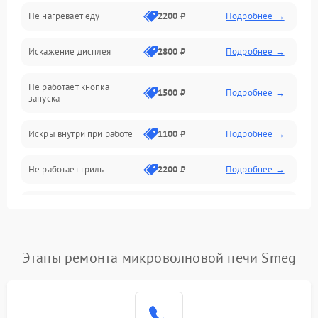
Не нагревает еду
2200 ₽
Подробнее →
Механические повреждения
Искажение дисплея
2800 ₽
Подробнее →
Питание и запуск
Не работает кнопка
Нагрев и приготовление
1500 ₽
Подробнее →
запуска
Программное обеспечение
Искры внутри при работе
1100 ₽
Подробнее →
Не работает гриль
2200 ₽
Подробнее →
Перегрев или отключение
2400 ₽
Подробнее →
во время работы
Появление запаха гари
2400 ₽
Подробнее →
Этапы ремонта микроволновой печи Smeg
Проблемы с вентилятором
2000 ₽
Подробнее →