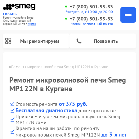
+7 (800) 301-55-83
Ежедневно, с 10:00 до 20:00
FIX-SMEG
+7 (800) 301-55-83
Ремонт устройств Smeg
Специализированный
Звонок бесплатный по РФ
cервисный центр г.
Курган
Мы ремонтируем
Позвонить
ргане
Ремонт микроволновой печи Smeg MP122N в Кургане
Ремонт микроволновой печи Smeg
MP122N в Кургане
от 375 руб.
Стоимость ремонта
Бесплатная диагностика
даже при отказе
Привезем и увезем микроволновую печь Smeg
MP122N сами
Ремонт стиральных машин Smeg
Ремонт посудомоечных машин Smeg
Ремонт варочных панелей Smeg
Гарантия на наши работы по ремонту
до 3-х лет
микроволновых печей Smeg MP122N