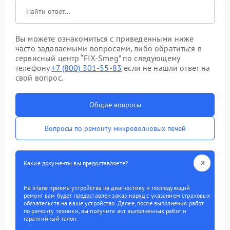
Вы можете ознакомиться с приведенными ниже
часто задаваемыми вопросами, либо обратиться в
сервисный центр “FIX-Smeg” по следующему
телефону
+7 (800) 301-55-83
если не нашли ответ на
свой вопрос.
Общие вопросы
Вопросы по ремонту микроволновых печей
Какие документы вы предоставляете?
На этапе приема устройства на диагностику и последующий
ремонт вам будет предоставлен заказ-наряд с указанием страховых
обязательств на ваше устройство. Далее, после выполнения работ
по ремонту техники, вы получите акт выполненных работ и
гарантийный талон.