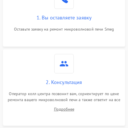
Поломка системы
2200 ₽
Подробнее →
охлаждения
1. Вы оставляете заявку
Не работают сенсорные
2400 ₽
Подробнее →
кнопки
Оставьте заявку на ремонт микроволновой печи Smeg
Не горит подсветка
2000 ₽
Подробнее →
Сломался трансформатор
1000 ₽
Подробнее →
2. Консультация
Оператор колл центра позвонит вам, сориентирует по цене
ремонта вашего микроволновой печи а также ответит на все
ваши вопросы.
Подробнее