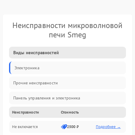
Неисправности микроволновой
печи Smeg
Виды неисправностей
Электроника
Прочие неисправности
Панель управления и электроника
Неисправности
Стоимость
Дверца и корпус
Не включается
2500 ₽
Подробнее →
Механика и внутренние элементы