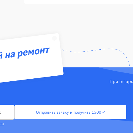
й на ремонт
При оформл
Отправить заявку и получить 1500 ₽
сти