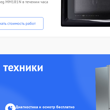
eg MM181N в течении часа
нать стоимость работ
 техники
Диагностика и осмотр бесплатно