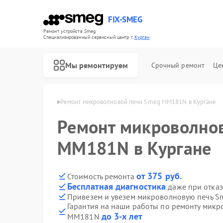
FIX-SMEG
Ремонт устройств Smeg
Специализированный cервисный центр г.
Курган
Мы ремонтируем
Срочный ремонт
Це
чей Smeg в Кургане
Ремонт микроволновой печи Smeg MM181N в Кургане
Ремонт микроволно
MM181N в Кургане
от 375 руб.
Стоимость ремонта
Бесплатная диагностика
даже при отказ
Привезем и увезем микроволновую печь 
Гарантия на наши работы по ремонту мик
Ремонт посудомоечных машин Smeg
Ремонт стиральных машин Smeg
Ремонт варочных панелей Smeg
Ремонт духовых шкафов Smeg
до 3-х лет
MM181N