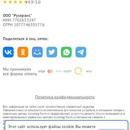
4.9-5.0
ООО "Русервис"
ИНН 7702633247
ОГРН 1077746335776
Поделиться в соц. сетях:
Мы принимаем
все формы оплаты
Политика конфиденциальности
Вся информация на сайте носит исключительно справочный характер.
Товарные знаки используются исключительно для описания устройств, в отношении которых
сервисные центры kur.smeg-fixim.ru предоставляют услуги по ремонту. Услуги оказываются в
неавторизованных сервисных центрах kur.smeg-fixim.ru, которые не связаны с
правообладателями товарных знаков или их официальными представителями.
Ремонт осуществляется для устройств, уже введенных в гражданский оборот в соответствии
Этот сайт использует файлы cookie. Вы можете
со статьей 1487 ГК РФ.