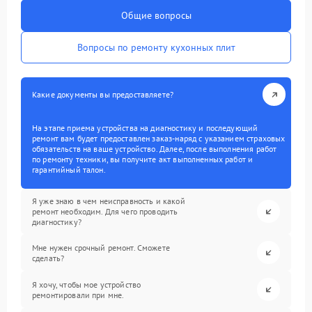
Общие вопросы
Вопросы по ремонту кухонных плит
Какие документы вы предоставляете?
На этапе приема устройства на диагностику и последующий
ремонт вам будет предоставлен заказ-наряд с указанием страховых
обязательств на ваше устройство. Далее, после выполнения работ
по ремонту техники, вы получите акт выполненных работ и
гарантийный талон.
Я уже знаю в чем неисправность и какой
ремонт необходим. Для чего проводить
диагностику?
Мне нужен срочный ремонт. Сможете
сделать?
Я хочу, чтобы мое устройство
ремонтировали при мне.