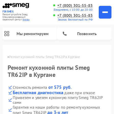
+7 (800) 301-55-83
Ежедневно, с 10:00 до 20:00
FIX-SMEG
+7 (800) 301-55-83
Ремонт устройств Smeg
Специализированный
Звонок бесплатный по РФ
cервисный центр г.
Курган
Мы ремонтируем
Позвонить
ргане
Ремонт кухонной плиты Smeg TR62IP в Кургане
Ремонт кухонной плиты Smeg
TR62IP в Кургане
от 575 руб.
Стоимость ремонта
Бесплатная диагностика
даже при отказе
Привезем и увезем кухонную плиту Smeg TR62IP
сами
Ремонт микроволновых печей Smeg
Ремонт варочных панелей Smeg
Ремонт посудомоечных машин Smeg
Ремонт стиральных машин Smeg
Гарантия на наши работы по ремонту кухонных
до 3-х лет
плит Smeg TR62IP