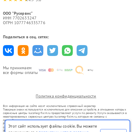
ООО "Русервис"
ИНН 7702633247
ОГРН 1077746335776
Поделиться в соц. сетях:
Мы принимаем
все формы оплаты
Политика конфиденциальности
Вся информация на сайте носит исключительно справочный характер.
Товарные знаки используются исключительно для описания устройств, в отношении которых
сервисные центры kur.smeg-fixim.ru предоставляют услуги по ремонту. Услуги оказываются в
неавторизованных сервисных центрах kur.smeg-fixim.ru, которые не связаны с
правообладателями товарных знаков или их официальными представителями.
Ремонт осуществляется для устройств, уже введенных в гражданский оборот в соответствии
Этот сайт использует файлы cookie. Вы можете
со статьей 1487 ГК РФ.
Использование товарных знаков не преследует цели индивидуализации услуг или введения