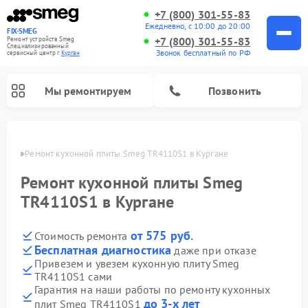
+7 (800) 301-55-83
Ежедневно, с 10:00 до 20:00
FIX-SMEG
+7 (800) 301-55-83
Ремонт устройств Smeg
Специализированный
Звонок бесплатный по РФ
cервисный центр г.
Курган
Мы ремонтируем
Позвонить
ргане
Ремонт кухонной плиты Smeg TR4110S1 в Кургане
Ремонт кухонной плиты Smeg
TR4110S1 в Кургане
от 575 руб.
Стоимость ремонта
Бесплатная диагностика
даже при отказе
Привезем и увезем кухонную плиту Smeg
TR4110S1 сами
Ремонт микроволновых печей Smeg
Ремонт варочных панелей Smeg
Ремонт посудомоечных машин Smeg
Ремонт стиральных машин Smeg
Гарантия на наши работы по ремонту кухонных
до 3-х лет
плит Smeg TR4110S1