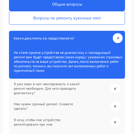
Общие вопросы
Вопросы по ремонту кухонных плит
Какие документы вы предоставляете?
На этапе приема устройства на диагностику и последующий
ремонт вам будет предоставлен заказ-наряд с указанием страховых
обязательств на ваше устройство. Далее, после выполнения работ
по ремонту техники, вы получите акт выполненных работ и
гарантийный талон.
Я уже знаю в чем неисправность и какой
ремонт необходим. Для чего проводить
диагностику?
Мне нужен срочный ремонт. Сможете
сделать?
Я хочу, чтобы мое устройство
ремонтировали при мне.