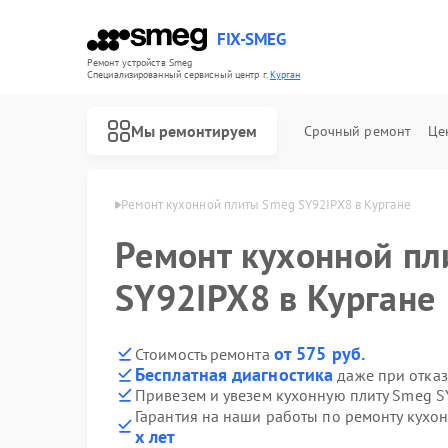
FIX-SMEG
Ремонт устройств Smeg
Специализированный cервисный центр г.
Курган
Мы ремонтируем
Срочный ремонт
Це
лит Smeg в Кургане
Ремонт кухонной плиты Smeg SY92IPX8 в Кургане
Ремонт кухонной п
SY92IPX8 в Кургане
от 575 руб.
Стоимость ремонта
Бесплатная диагностика
даже при отказ
Привезем и увезем кухонную плиту Smeg S
Гарантия на наши работы по ремонту кух
Ремонт посудомоечных машин Smeg
Ремонт микроволновых печей Smeg
Ремонт стиральных машин Smeg
Ремонт варочных панелей Smeg
Ремонт духовых шкафов Smeg
х лет