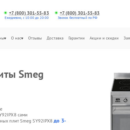
+7 (800) 301-55-83
+7 (800) 301-55-83
Ежедневно, с 10:00 до 20:00
Звонок бесплатный по РФ
ны
О нас
Отзывы
Доставка
Гарантии
Акции и скидки
Зая
литы Smeg
е
Y92IPX8 сами
до 3-
онных плит Smeg SY92IPX8