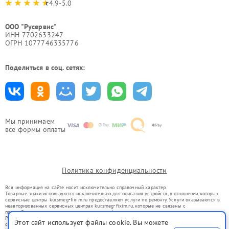
4.9-5.0
ООО "Русервис"
ИНН 7702633247
ОГРН 1077746335776
Поделиться в соц. сетях:
Мы принимаем
все формы оплаты
Политика конфиденциальности
Вся информация на сайте носит исключительно справочный характер.
Товарные знаки используются исключительно для описания устройств, в отношении которых
сервисные центры kur.smeg-fixim.ru предоставляют услуги по ремонту. Услуги оказываются в
неавторизованных сервисных центрах kur.smeg-fixim.ru, которые не связаны с
правообладателями товарных знаков или их официальными представителями.
Ремонт осуществляется для устройств, уже введенных в гражданский оборот в соответствии
Этот сайт использует файлы cookie. Вы можете
со статьей 1487 ГК РФ.