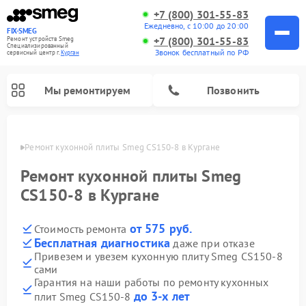
+7 (800) 301-55-83
Ежедневно, с 10:00 до 20:00
FIX-SMEG
+7 (800) 301-55-83
Ремонт устройств Smeg
Специализированный
Звонок бесплатный по РФ
cервисный центр г.
Курган
Мы ремонтируем
Позвонить
ргане
Ремонт кухонной плиты Smeg CS150-8 в Кургане
Ремонт кухонной плиты Smeg
CS150-8 в Кургане
от 575 руб.
Стоимость ремонта
Бесплатная диагностика
даже при отказе
Привезем и увезем кухонную плиту Smeg CS150-8
сами
Ремонт микроволновых печей Smeg
Ремонт варочных панелей Smeg
Ремонт посудомоечных машин Smeg
Ремонт стиральных машин Smeg
Гарантия на наши работы по ремонту кухонных
до 3-х лет
плит Smeg CS150-8