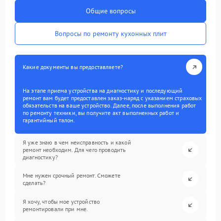
Общие вопросы
Вопросы по ремонту кухонных плит
Какие документы вы предоставляете?
На этапе приема устройства на диагностику и последующий
ремонт вам будет предоставлен заказ-наряд с указанием страховых
обязательств на ваше устройство. Далее, после выполнения работ
по ремонту техники, вы получите акт выполненных работ и
гарантийный талон.
Я уже знаю в чем неисправность и какой
ремонт необходим. Для чего проводить
диагностику?
Мне нужен срочный ремонт. Сможете
сделать?
Я хочу, чтобы мое устройство
ремонтировали при мне.