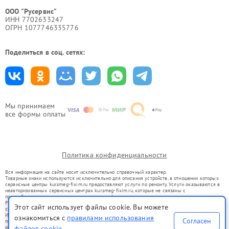
ООО "Русервис"
ИНН 7702633247
ОГРН 1077746335776
Поделиться в соц. сетях:
Мы принимаем
все формы оплаты
Политика конфиденциальности
Вся информация на сайте носит исключительно справочный характер.
Товарные знаки используются исключительно для описания устройств, в отношении которых
сервисные центры kur.smeg-fixim.ru предоставляют услуги по ремонту. Услуги оказываются в
неавторизованных сервисных центрах kur.smeg-fixim.ru, которые не связаны с
правообладателями товарных знаков или их официальными представителями.
Ремонт осуществляется для устройств, уже введенных в гражданский оборот в соответствии
Этот сайт использует файлы cookie. Вы можете
со статьей 1487 ГК РФ.
Использование товарных знаков не преследует цели индивидуализации услуг или введения
ознакомиться с
правилами использования
Согласен
потребителей в заблуждение, а служит для информирования о предоставляемых услугах по
файлов cookie
ремонту техники указанных брендов.