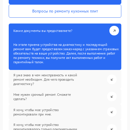
Вопросы по ремонту кухонных плит
Какие документы вы предоставляете?
На этапе приема устройства на диагностику и последующий
ремонт вам будет предоставлен заказ-наряд с указанием страховых
обязательств на ваше устройство. Далее, после выполнения работ
по ремонту техники, вы получите акт выполненных работ и
гарантийный талон.
Я уже знаю в чем неисправность и какой
ремонт необходим. Для чего проводить
диагностику?
Мне нужен срочный ремонт. Сможете
сделать?
Я хочу, чтобы мое устройство
ремонтировали при мне.
Я хочу, чтобы мое устройство
ремонтировалось только оригинальными