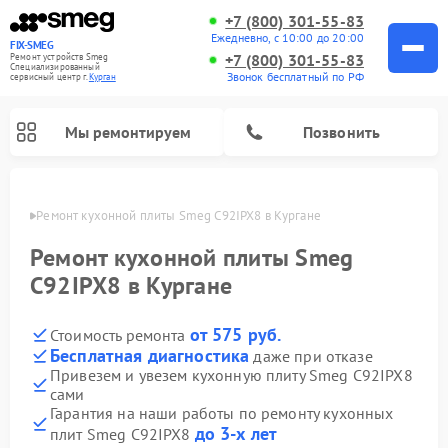
+7 (800) 301-55-83
Ежедневно, с 10:00 до 20:00
FIX-SMEG
+7 (800) 301-55-83
Ремонт устройств Smeg
Специализированный
Звонок бесплатный по РФ
cервисный центр г.
Курган
Мы ремонтируем
Позвонить
ргане
Ремонт кухонной плиты Smeg C92IPX8 в Кургане
Ремонт кухонной плиты Smeg
C92IPX8 в Кургане
от 575 руб.
Стоимость ремонта
Бесплатная диагностика
даже при отказе
Привезем и увезем кухонную плиту Smeg C92IPX8
сами
Ремонт микроволновых печей Smeg
Ремонт варочных панелей Smeg
Ремонт посудомоечных машин Smeg
Ремонт стиральных машин Smeg
Гарантия на наши работы по ремонту кухонных
до 3-х лет
плит Smeg C92IPX8