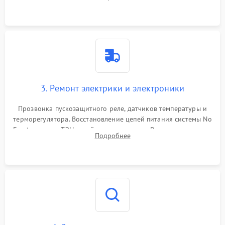
продувка капиллярной трубки для устранения засоров.
3. Ремонт электрики и электроники
Прозвонка пускозащитного реле, датчиков температуры и
терморегулятора. Восстановление цепей питания системы No
Frost, включая ТЭН оттайки и вентилятор. Ремонт или замена
Подробнее
платы управления при сбоях алгоритмов.