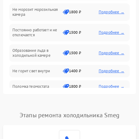
Не морозит морозильная
Дренаж
1800 ₽
Подробнее →
камера
Оттайка
Постоянно работает и не
1500 ₽
Подробнее →
отключается
Программное обеспечение
Образование льда в
1500 ₽
Подробнее →
холодильной камере
Не горит свет внутри
1400 ₽
Подробнее →
Поломка термостата
1800 ₽
Подробнее →
Не работает вентилятор
1800 ₽
Подробнее →
Этапы ремонта холодильника Smeg
Поломка системы No Frost
2600 ₽
Подробнее →
Образование конденсата
1800 ₽
Подробнее →
на стенках