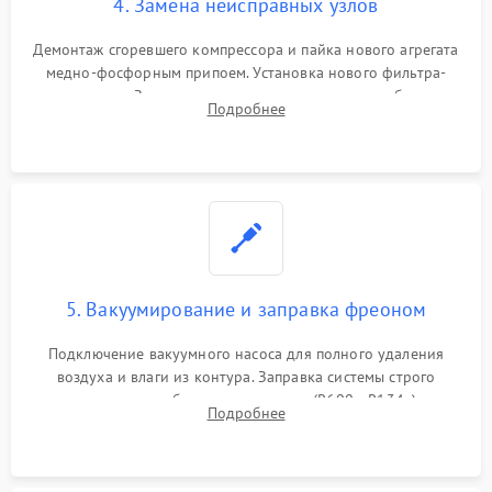
4. Замена неисправных узлов
Демонтаж сгоревшего компрессора и пайка нового агрегата
медно-фосфорным припоем. Установка нового фильтра-
осушителя. Замена изношенных вентиляторов обдува,
Подробнее
сломанных заслонок или поврежденных дверных петель.
5. Вакуумирование и заправка фреоном
Подключение вакуумного насоса для полного удаления
воздуха и влаги из контура. Заправка системы строго
дозированным объемом хладагента (R600a, R134a) по
Подробнее
электронным весам. Контроль рабочего давления в системе.