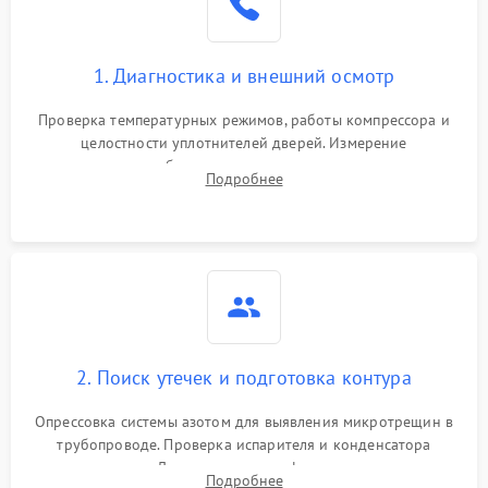
Сбой в работе инвертора
2100 ₽
Подробнее →
1. Диагностика и внешний осмотр
Запах горелого при
2000 ₽
Подробнее →
Проверка температурных режимов, работы компрессора и
работе
целостности уплотнителей дверей. Измерение
сопротивления обмоток мотора, проверка термостата и
Не включается
Подробнее
1000 ₽
Подробнее →
считывание кодов ошибок с электронного дисплея.
холодильник
Проблемы с системой
автоматической
1800 ₽
Подробнее →
разморозки
2. Поиск утечек и подготовка контура
Опрессовка системы азотом для выявления микротрещин в
трубопроводе. Проверка испарителя и конденсатора
течеискателем. Демонтаж старого фильтра-осушителя и
Подробнее