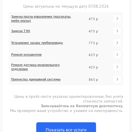
Цены актуальны на текущую дату 07.08.2026
Замена платы управления (мат.платы,
475 р
мейн платы)
Замена ТЭН
475 р
Устранение засора трубопровода
775 р
Ремонт испарителя
625 р
Ремонт датчика морозильного
425 р
отделения
Прочистка дренажной системы
865 р
Цены в прайс-листе указаны ориентировочные, без учета
стоимости запчастей.
Записывайтесь на бесплатную диагностику.
Мы проверим ваше устройство и укажем на неисправность.
Показать все услуги