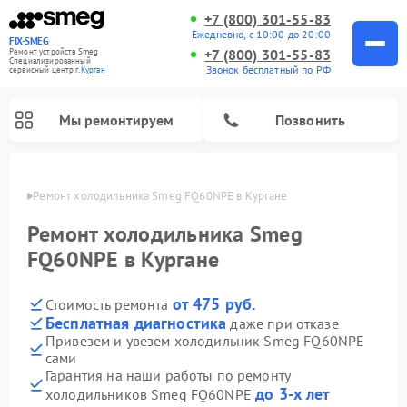
+7 (800) 301-55-83
Ежедневно, с 10:00 до 20:00
FIX-SMEG
+7 (800) 301-55-83
Ремонт устройств Smeg
Специализированный
Звонок бесплатный по РФ
cервисный центр г.
Курган
Мы ремонтируем
Позвонить
ргане
Ремонт холодильника Smeg FQ60NPE в Кургане
Ремонт холодильника Smeg
FQ60NPE в Кургане
от 475 руб.
Стоимость ремонта
Бесплатная диагностика
даже при отказе
Привезем и увезем холодильник Smeg FQ60NPE
сами
Ремонт микроволновых печей Smeg
Ремонт варочных панелей Smeg
Ремонт посудомоечных машин Smeg
Ремонт стиральных машин Smeg
Гарантия на наши работы по ремонту
до 3-х лет
холодильников Smeg FQ60NPE