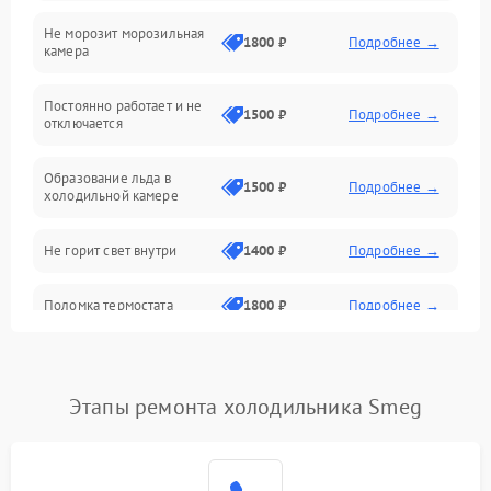
Не морозит морозильная
Дренаж
1800 ₽
Подробнее →
камера
Оттайка
Постоянно работает и не
1500 ₽
Подробнее →
отключается
Программное обеспечение
Образование льда в
1500 ₽
Подробнее →
холодильной камере
Не горит свет внутри
1400 ₽
Подробнее →
Поломка термостата
1800 ₽
Подробнее →
Не работает вентилятор
1800 ₽
Подробнее →
Этапы ремонта холодильника Smeg
Поломка системы No Frost
2600 ₽
Подробнее →
Образование конденсата
1800 ₽
Подробнее →
на стенках