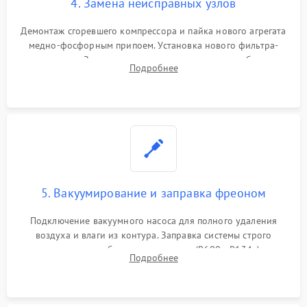
4. Замена неисправных узлов
Демонтаж сгоревшего компрессора и пайка нового агрегата
медно-фосфорным припоем. Установка нового фильтра-
осушителя. Замена изношенных вентиляторов обдува,
Подробнее
сломанных заслонок или поврежденных дверных петель.
5. Вакуумирование и заправка фреоном
Подключение вакуумного насоса для полного удаления
воздуха и влаги из контура. Заправка системы строго
дозированным объемом хладагента (R600a, R134a) по
Подробнее
электронным весам. Контроль рабочего давления в системе.