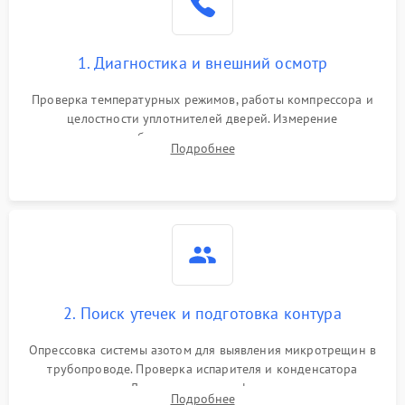
Сбой в работе инвертора
2100 ₽
Подробнее →
1. Диагностика и внешний осмотр
Запах горелого при
2000 ₽
Подробнее →
Проверка температурных режимов, работы компрессора и
работе
целостности уплотнителей дверей. Измерение
сопротивления обмоток мотора, проверка термостата и
Не включается
Подробнее
1000 ₽
Подробнее →
считывание кодов ошибок с электронного дисплея.
холодильник
Проблемы с системой
автоматической
1800 ₽
Подробнее →
разморозки
2. Поиск утечек и подготовка контура
Опрессовка системы азотом для выявления микротрещин в
трубопроводе. Проверка испарителя и конденсатора
течеискателем. Демонтаж старого фильтра-осушителя и
Подробнее