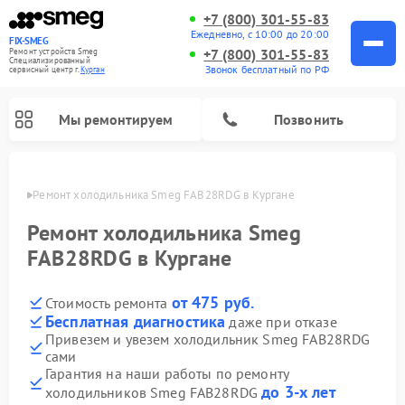
+7 (800) 301-55-83
Ежедневно, с 10:00 до 20:00
FIX-SMEG
+7 (800) 301-55-83
Ремонт устройств Smeg
Специализированный
Звонок бесплатный по РФ
cервисный центр г.
Курган
Мы ремонтируем
Позвонить
ргане
Ремонт холодильника Smeg FAB28RDG в Кургане
Ремонт холодильника Smeg
FAB28RDG в Кургане
от 475 руб.
Стоимость ремонта
Бесплатная диагностика
даже при отказе
Привезем и увезем холодильник Smeg FAB28RDG
сами
Ремонт микроволновых печей Smeg
Ремонт варочных панелей Smeg
Ремонт посудомоечных машин Smeg
Ремонт стиральных машин Smeg
Гарантия на наши работы по ремонту
до 3-х лет
холодильников Smeg FAB28RDG