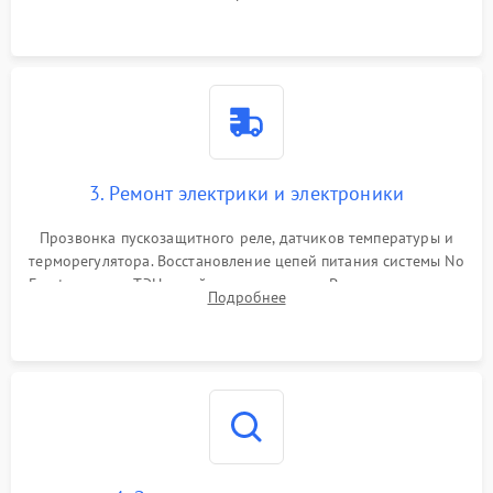
продувка капиллярной трубки для устранения засоров.
3. Ремонт электрики и электроники
Прозвонка пускозащитного реле, датчиков температуры и
терморегулятора. Восстановление цепей питания системы No
Frost, включая ТЭН оттайки и вентилятор. Ремонт или замена
Подробнее
платы управления при сбоях алгоритмов.