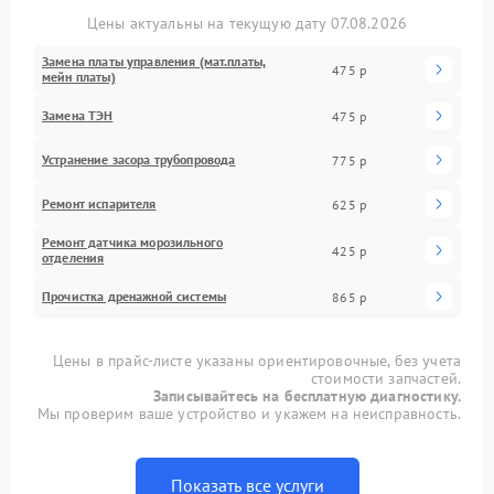
Цены актуальны на текущую дату 07.08.2026
Замена платы управления (мат.платы,
475 р
мейн платы)
Замена ТЭН
475 р
Устранение засора трубопровода
775 р
Ремонт испарителя
625 р
Ремонт датчика морозильного
425 р
отделения
Прочистка дренажной системы
865 р
Цены в прайс-листе указаны ориентировочные, без учета
стоимости запчастей.
Записывайтесь на бесплатную диагностику.
Мы проверим ваше устройство и укажем на неисправность.
Показать все услуги