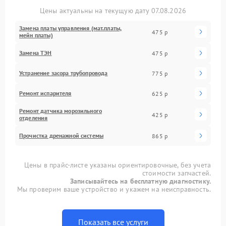
Цены актуальны на текущую дату 07.08.2026
Замена платы управления (мат.платы,
475 р
мейн платы)
Замена ТЭН
475 р
Устранение засора трубопровода
775 р
Ремонт испарителя
625 р
Ремонт датчика морозильного
425 р
отделения
Прочистка дренажной системы
865 р
Цены в прайс-листе указаны ориентировочные, без учета
стоимости запчастей.
Записывайтесь на бесплатную диагностику.
Мы проверим ваше устройство и укажем на неисправность.
Показать все услуги