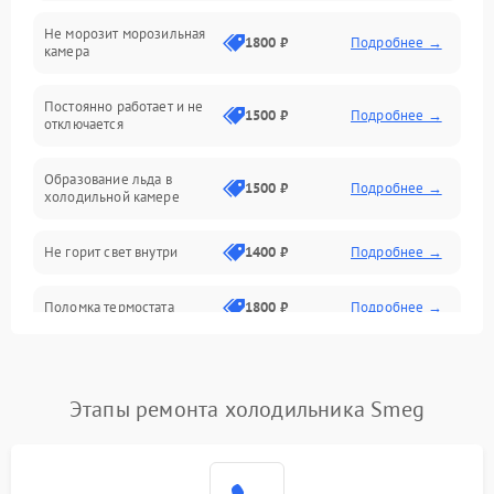
Не морозит морозильная
Дренаж
1800 ₽
Подробнее →
камера
Оттайка
Постоянно работает и не
1500 ₽
Подробнее →
отключается
Программное обеспечение
Образование льда в
1500 ₽
Подробнее →
холодильной камере
Не горит свет внутри
1400 ₽
Подробнее →
Поломка термостата
1800 ₽
Подробнее →
Не работает вентилятор
1800 ₽
Подробнее →
Этапы ремонта холодильника Smeg
Поломка системы No Frost
2600 ₽
Подробнее →
Образование конденсата
1800 ₽
Подробнее →
на стенках