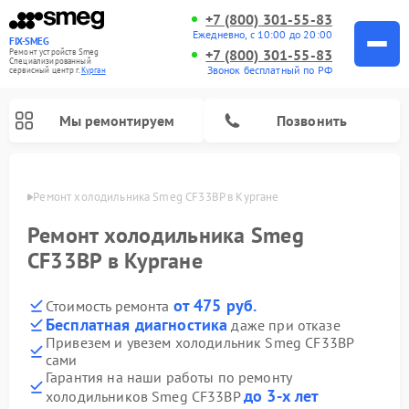
+7 (800) 301-55-83
Ежедневно, с 10:00 до 20:00
FIX-SMEG
+7 (800) 301-55-83
Ремонт устройств Smeg
Специализированный
Звонок бесплатный по РФ
cервисный центр г.
Курган
Мы ремонтируем
Позвонить
ргане
Ремонт холодильника Smeg CF33BP в Кургане
Ремонт холодильника Smeg
CF33BP в Кургане
от 475 руб.
Стоимость ремонта
Бесплатная диагностика
даже при отказе
Привезем и увезем холодильник Smeg CF33BP
сами
Ремонт микроволновых печей Smeg
Ремонт варочных панелей Smeg
Ремонт посудомоечных машин Smeg
Ремонт стиральных машин Smeg
Гарантия на наши работы по ремонту
до 3-х лет
холодильников Smeg CF33BP