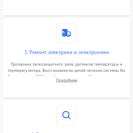
продувка капиллярной трубки для устранения засоров.
3. Ремонт электрики и электроники
Прозвонка пускозащитного реле, датчиков температуры и
терморегулятора. Восстановление цепей питания системы No
Frost, включая ТЭН оттайки и вентилятор. Ремонт или замена
Подробнее
платы управления при сбоях алгоритмов.