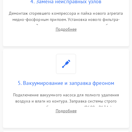
4. Замена неисправных узлов
Демонтаж сгоревшего компрессора и пайка нового агрегата
медно-фосфорным припоем. Установка нового фильтра-
осушителя. Замена изношенных вентиляторов обдува,
Подробнее
сломанных заслонок или поврежденных дверных петель.
5. Вакуумирование и заправка фреоном
Подключение вакуумного насоса для полного удаления
воздуха и влаги из контура. Заправка системы строго
дозированным объемом хладагента (R600a, R134a) по
Подробнее
электронным весам. Контроль рабочего давления в системе.