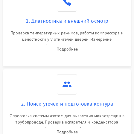
Сбой в работе инвертора
2100 ₽
Подробнее →
1. Диагностика и внешний осмотр
Запах горелого при
2000 ₽
Подробнее →
Проверка температурных режимов, работы компрессора и
работе
целостности уплотнителей дверей. Измерение
сопротивления обмоток мотора, проверка термостата и
Не включается
Подробнее
1000 ₽
Подробнее →
считывание кодов ошибок с электронного дисплея.
холодильник
Проблемы с системой
автоматической
1800 ₽
Подробнее →
разморозки
2. Поиск утечек и подготовка контура
Опрессовка системы азотом для выявления микротрещин в
трубопроводе. Проверка испарителя и конденсатора
течеискателем. Демонтаж старого фильтра-осушителя и
Подробнее