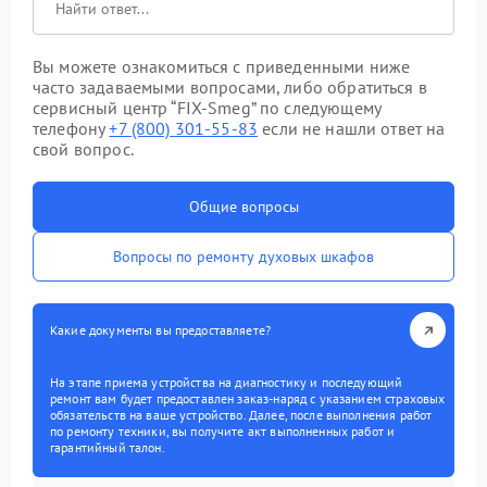
Вы можете ознакомиться с приведенными ниже
часто задаваемыми вопросами, либо обратиться в
сервисный центр “FIX-Smeg” по следующему
телефону
+7 (800) 301-55-83
если не нашли ответ на
свой вопрос.
Общие вопросы
Вопросы по ремонту духовых шкафов
Какие документы вы предоставляете?
На этапе приема устройства на диагностику и последующий
ремонт вам будет предоставлен заказ-наряд с указанием страховых
обязательств на ваше устройство. Далее, после выполнения работ
по ремонту техники, вы получите акт выполненных работ и
гарантийный талон.