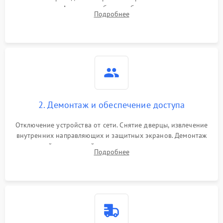
колодке. Анализ жалоб на проблемы с нагревом,
Подробнее
конвекцией, панелью управления или блокировкой дверцы.
2. Демонтаж и обеспечение доступа
Отключение устройства от сети. Снятие дверцы, извлечение
внутренних направляющих и защитных экранов. Демонтаж
задней или верхней панели для прямого доступа к
Подробнее
нагревательным элементам, плате и вентиляторам.