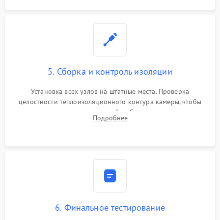
5. Сборка и контроль изоляции
Установка всех узлов на штатные места. Проверка
целостности теплоизоляционного контура камеры, чтобы
исключить перегрев кухонной мебели и потерю тепла.
Подробнее
Надежная фиксация клемм и сборка корпуса шкафа.
6. Финальное тестирование