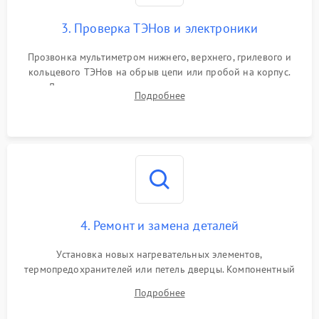
3. Проверка ТЭНов и электроники
Прозвонка мультиметром нижнего, верхнего, грилевого и
кольцевого ТЭНов на обрыв цепи или пробой на корпус.
Диагностика термостата, датчиков температуры,
Подробнее
переключателя режимов и мотора конвекции.
4. Ремонт и замена деталей
Установка новых нагревательных элементов,
термопредохранителей или петель дверцы. Компонентный
ремонт электронного модуля управления, замена
Подробнее
выгоревших реле, восстановление контактов и замена
уплотнителя.