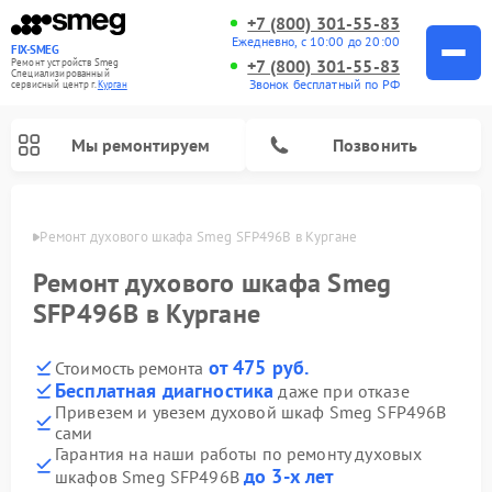
+7 (800) 301-55-83
Ежедневно, с 10:00 до 20:00
FIX-SMEG
+7 (800) 301-55-83
Ремонт устройств Smeg
Специализированный
Звонок бесплатный по РФ
cервисный центр г.
Курган
Мы ремонтируем
Позвонить
ргане
Ремонт духового шкафа Smeg SFP496B в Кургане
Ремонт духового шкафа Smeg
SFP496B в Кургане
от 475 руб.
Стоимость ремонта
Бесплатная диагностика
даже при отказе
Привезем и увезем духовой шкаф Smeg SFP496B
сами
Ремонт микроволновых печей Smeg
Ремонт варочных панелей Smeg
Ремонт посудомоечных машин Smeg
Ремонт стиральных машин Smeg
Гарантия на наши работы по ремонту духовых
до 3-х лет
шкафов Smeg SFP496B