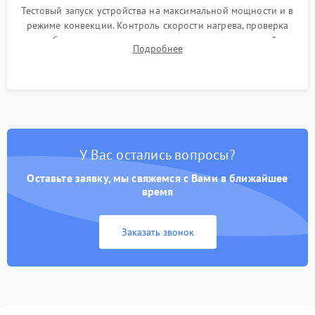
Тестовый запуск устройства на максимальной мощности и в
режиме конвекции. Контроль скорости нагрева, проверка
срабатывания термостата при достижении заданной
Подробнее
температуры и тест на отсутствие утечек тока.
У Вас остались вопросы?
Оставьте заявку, мы свяжемся с Вами в ближайшее
время
Заказать звонок