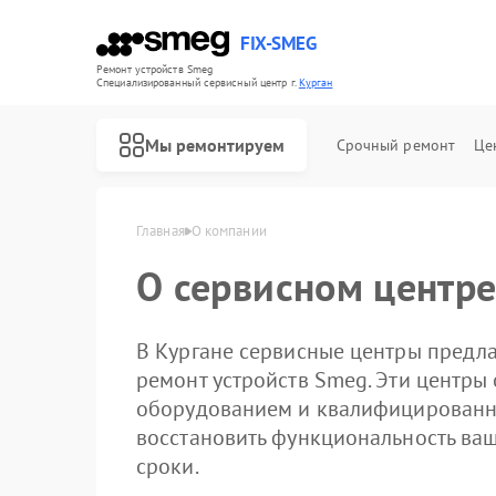
FIX-SMEG
Ремонт устройств Smeg
Специализированный cервисный центр г.
Курган
Мы ремонтируем
Срочный ремонт
Це
Главная
О компании
О сервисном центре
В Кургане сервисные центры предл
ремонт устройств Smeg. Эти центр
оборудованием и квалифицированн
восстановить функциональность ваш
сроки.
Ремонт посудомоечных машин Smeg
Ремонт микроволновых печей Smeg
Ремонт стиральных машин Smeg
Ремонт варочных панелей Smeg
Ремонт духовых шкафов Smeg